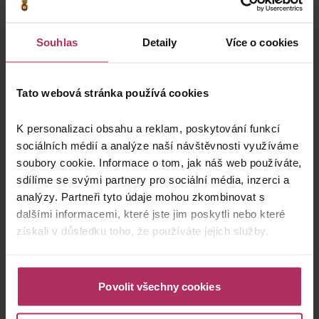
0 pets
Souhlas
Detaily
Více o cookies
Tato webová stránka používá cookies
K personalizaci obsahu a reklam, poskytování funkcí
Confirm
sociálních médií a analýze naší návštěvnosti využíváme
soubory cookie. Informace o tom, jak náš web používáte,
sdílíme se svými partnery pro sociální média, inzerci a
Hotel
analýzy. Partneři tyto údaje mohou zkombinovat s
dalšími informacemi, které jste jim poskytli nebo které
získali v důsledku toho, že používáte jejich služby.
Week-long New Year’s Eve Stay
Povolit všechny cookies