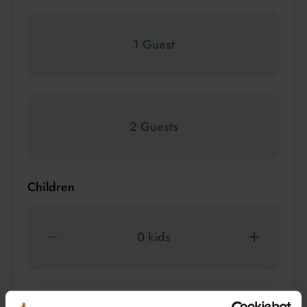
1 Guest
2 Guests
Children
0 kids
Pets