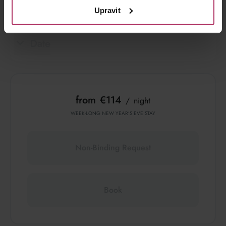
Room Category
Upravit
Date
from
€114
night
WEEK-LONG NEW YEAR’S EVE STAY
Non-Binding Request
Book