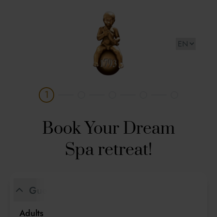
Františkovy Lázně AQUAFORUM a.s.
1
Book Your Dream
Spa retreat!
Guests
Adults