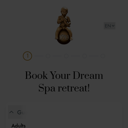
Františkovy Lázně AQUAFORUM a.s.
1
Book Your Dream
Spa retreat!
Guests
Adults