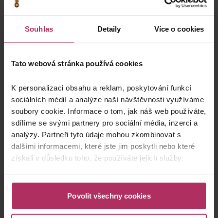
0 pets
Souhlas
Detaily
Více o cookies
Tato webová stránka používá cookies
K personalizaci obsahu a reklam, poskytování funkcí
Confirm
sociálních médií a analýze naší návštěvnosti využíváme
soubory cookie. Informace o tom, jak náš web používáte,
sdílíme se svými partnery pro sociální média, inzerci a
Hotel
analýzy. Partneři tyto údaje mohou zkombinovat s
dalšími informacemi, které jste jim poskytli nebo které
získali v důsledku toho, že používáte jejich služby.
Sváteční pobyt Deluxe
Povolit všechny cookies