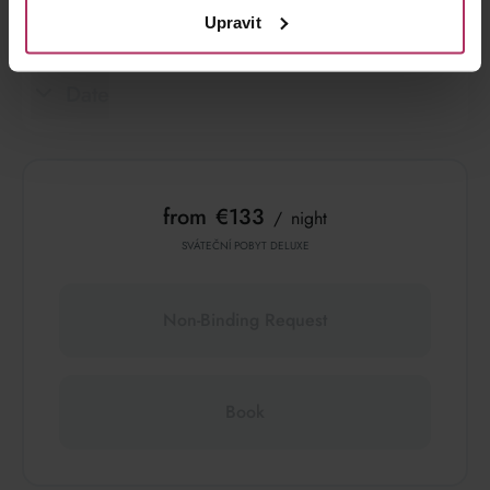
Room Category
Upravit
Date
from
€133
night
SVÁTEČNÍ POBYT DELUXE
Non-Binding Request
Book