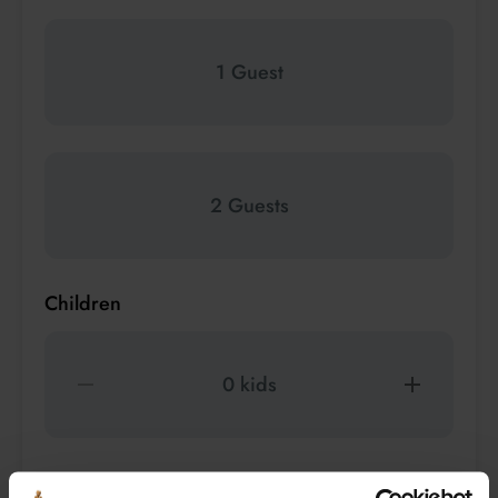
1 Guest
2 Guests
Children
0 kids
Pets