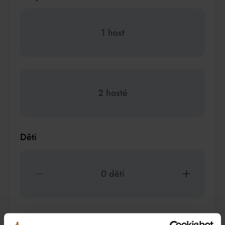
1 host
2 hosté
Děti
0 dětí
Zvířata