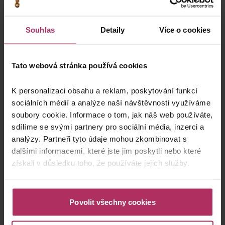
0 zvířat
Souhlas
Detaily
Více o cookies
Tato webová stránka používá cookies
K personalizaci obsahu a reklam, poskytování funkcí
Potvrdit
sociálních médií a analýze naší návštěvnosti využíváme
soubory cookie. Informace o tom, jak náš web používáte,
sdílíme se svými partnery pro sociální média, inzerci a
RADBUZA
analýzy. Partneři tyto údaje mohou zkombinovat s
dalšími informacemi, které jste jim poskytli nebo které
získali v důsledku toho, že používáte jejich služby.
Typ pobytu
Povolit všechny cookies