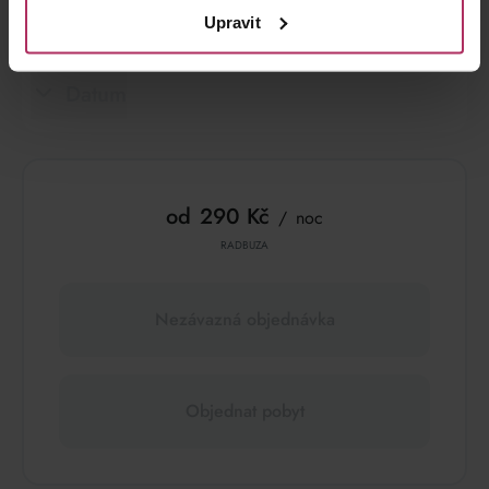
Kategorie pokoje
Upravit
Datum
od
290 Kč
noc
RADBUZA
Nezávazná objednávka
Objednat pobyt