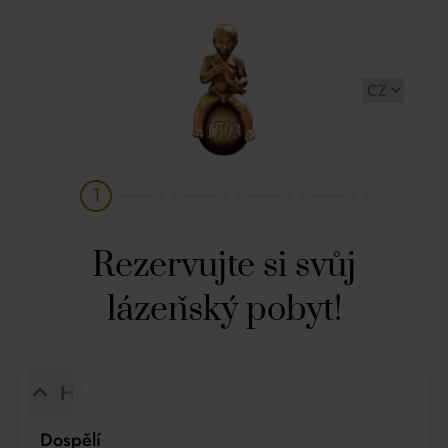
Františkovy Lázně AQUAFORUM a.s.
1
Rezervujte si svůj
lázeňský pobyt!
Hosté
Dospělí